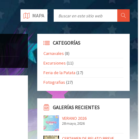
MAPA
CATEGORÍAS
Carnavales
(8)
Excursiones
(11)
Feria de la Patata
(17)
Fotografias
(27)
GALERÍAS RECIENTES
VERANO 2026
28 mayo, 2026
CERTAMEN DE RELATO BREVE