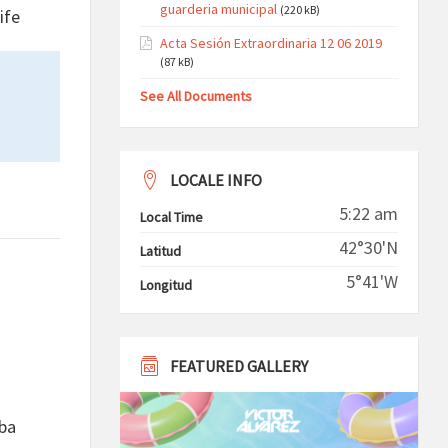
guarderia municipal
(220 kB)
ife
Acta Sesión Extraordinaria 12 06 2019
(87 kB)
See All Documents
LOCALE INFO
5:22 am
Local Time
42°30'N
Latitud
5°41'W
Longitud
FEATURED GALLERY
ba