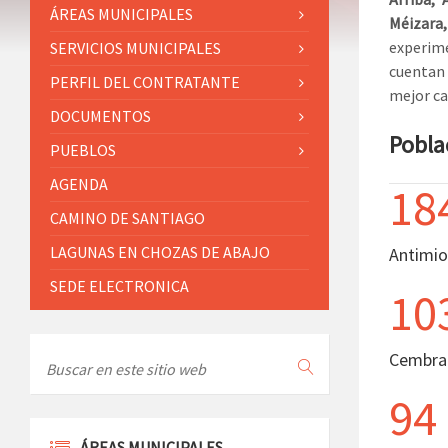
ÁREAS MUNICIPALES
Méizara
experim
SERVICIOS MUNICIPALES
cuentan 
PERFIL DEL CONTRATANTE
mejor cal
DOCUMENTOS
Pobla
PUEBLOS
AGENDA
18
CAMINO DE SANTIAGO
LAGUNAS EN CHOZAS DE ABAJO
Antimio
SEDE ELECTRONICA
10
Cembra
94
ÁREAS MUNICIPALES