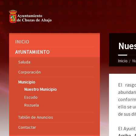
INICIO
Nues
AYUNTAMIENTO
Inicio
N
Saluda
Corporación
Municipio
El rasg
Nuestro Municipio
abundant
Escudo
conforma
Rozuela
ello se 
de sus d
Tablón de Anuncios
Contactar
El Ayunt
Arriba,