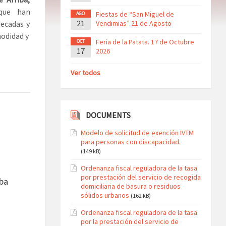
 que han
Fiestas de “San Miguel de
AGO
21
ecadas y
Vendimias” 21 de Agosto
modidad y
Feria de la Patata. 17 de Octubre
OCT
17
2026
Ver todos
DOCUMENTS
Modelo de solicitud de exención IVTM
para personas con discapacidad.
(149 kB)
Ordenanza fiscal reguladora de la tasa
por prestación del servicio de recogida
ba
domiciliaria de basura o residuos
sólidos urbanos
(162 kB)
Ordenanza fiscal reguladora de la tasa
por la prestación del servicio de