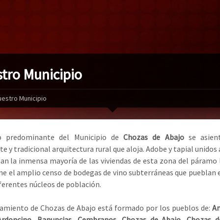
tro Municipio
uestro Municipio
o predominante del Municipio de
Chozas de Abajo
se asien
e y tradicional arquitectura rural que aloja. Adobe y tapial unidos
n la inmensa mayoría de las viviendas de esta zona del páramo 
une el amplio censo de bodegas de vino subterráneas que pueblan e
iferentes núcleos de población.
amiento de Chozas de Abajo está formado por los pueblos de:
An
 Ardoncino, Banuncias, Cembranos, Chozas de Abajo, Chozas de