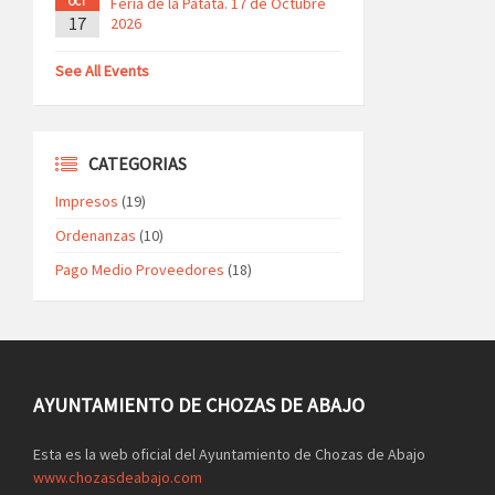
Feria de la Patata. 17 de Octubre
OCT
17
2026
See All Events
CATEGORIAS
Impresos
(19)
Ordenanzas
(10)
Pago Medio Proveedores
(18)
AYUNTAMIENTO DE CHOZAS DE ABAJO
Esta es la web oficial del Ayuntamiento de Chozas de Abajo
www.chozasdeabajo.com