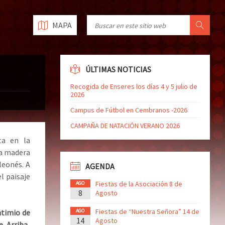
MAPA
ÚLTIMAS NOTICIAS
Recogida de Enseres los días 4 y 5 julio de
2026
Campus de Fútbol en Cembranos -2026
CAMPAÑA DE NATACIÓN VERANO 2026
ta en la
 a madera
leonés. A
AGENDA
l paisaje
Fiestas de la Asociación 8 de
AGO
8
Agosto
Fiestas de “Nuestra Señora” 14 de
timio de
AGO
14
Agosto
 Arriba,