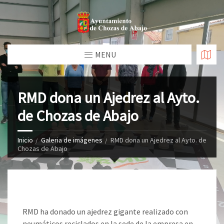
MENU
RMD dona un Ajedrez al Ayto.
de Chozas de Abajo
Inicio
Galeria de imágenes
RMD dona un Ajedrez al Ayto. de
Chozas de Abajo
RMD ha donado un ajedrez gigante realizado con
neumáticos reciclados en la sede de la empresa en