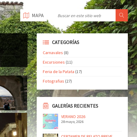
MAPA
CATEGORÍAS
Carnavales
(8)
Excursiones
(11)
Feria de la Patata
(17)
Fotografias
(27)
GALERÍAS RECIENTES
VERANO 2026
28 mayo, 2026
CERTAMEN DE RELATO BREVE