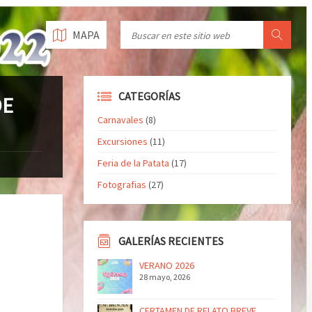
MAPA
CATEGORÍAS
DE
Carnavales
(8)
Excursiones
(11)
Feria de la Patata
(17)
Fotografias
(27)
GALERÍAS RECIENTES
VERANO 2026
28 mayo, 2026
CERTAMEN DE RELATO BREVE