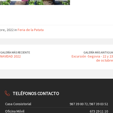
bre, 2022 in
Feria de la Patata
GALERÍA MÁS RECIENTE
GALERÍA MÁS ANTIGUA
NAVIDAD 2022
Excursión -Segovia - 22 y 23
de octubre
TELÉFONOS CONTACTO
Casa Consistorial
987 39 00 72 /987 39 03 52
Oficina Móvil
673 29 11 10