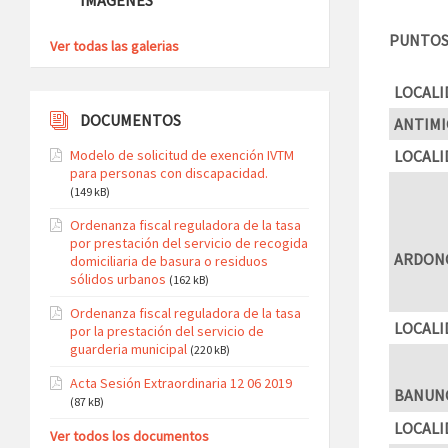
PUNTOS 
Ver todas las galerias
LOCALI
DOCUMENTOS
ANTIMI
Modelo de solicitud de exención IVTM
LOCALI
para personas con discapacidad.
(149 kB)
Ordenanza fiscal reguladora de la tasa
por prestación del servicio de recogida
ARDON
domiciliaria de basura o residuos
sólidos urbanos
(162 kB)
Ordenanza fiscal reguladora de la tasa
LOCALI
por la prestación del servicio de
guarderia municipal
(220 kB)
Acta Sesión Extraordinaria 12 06 2019
BANUN
(87 kB)
LOCALI
Ver todos los documentos