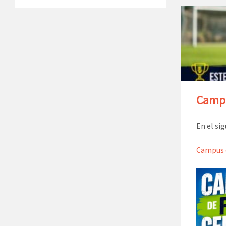
Campu
En el si
Campus 