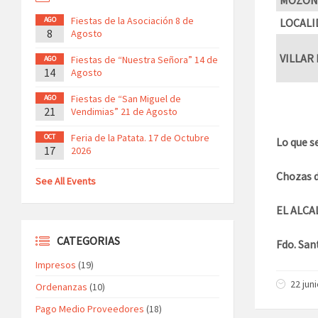
Fiestas de la Asociación 8 de
AGO
LOCALI
8
Agosto
VILLAR
Fiestas de “Nuestra Señora” 14 de
AGO
14
Agosto
Fiestas de “San Miguel de
AGO
21
Vendimias” 21 de Agosto
Feria de la Patata. 17 de Octubre
OCT
Lo que s
17
2026
Chozas d
See All Events
EL ALCA
CATEGORIAS
Fdo. San
Impresos
(19)
22 jun
Ordenanzas
(10)
Pago Medio Proveedores
(18)