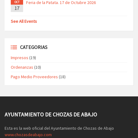
Feria de la Patata. 17 de Octubre 2026
OCT
17
See All Events
CATEGORIAS
Impresos
(19)
Ordenanzas
(10)
Pago Medio Proveedores
(18)
AYUNTAMIENTO DE CHOZAS DE ABAJO
Esta es la web oficial del Ayuntamiento de Chozas de Abajo
www.chozasdeabajo.com