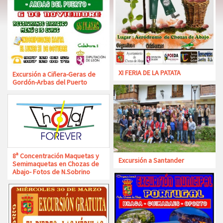
XI FERIA DE LA PATATA
Excursión a Ciñera-Geras de
Gordón-Arbas del Puerto
8ª Concentración Maquetas y
Excursión a Santander
Semimaquetas en Chozas de
Abajo- Fotos de N.Sobrino