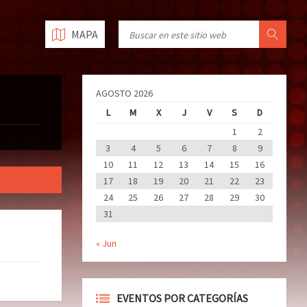
MAPA
AGOSTO 2026
L
M
X
J
V
S
D
1
2
3
4
5
6
7
8
9
10
11
12
13
14
15
16
17
18
19
20
21
22
23
24
25
26
27
28
29
30
31
« Jun
EVENTOS POR CATEGORÍAS